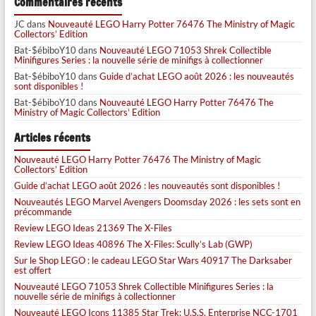
Commentaires récents
JC
dans
Nouveauté LEGO Harry Potter 76476 The Ministry of Magic
Collectors’ Edition
Bat-$ébiboY10
dans
Nouveauté LEGO 71053 Shrek Collectible
Minifigures Series : la nouvelle série de minifigs à collectionner
Bat-$ébiboY10
dans
Guide d’achat LEGO août 2026 : les nouveautés
sont disponibles !
Bat-$ébiboY10
dans
Nouveauté LEGO Harry Potter 76476 The
Ministry of Magic Collectors’ Edition
Articles récents
Nouveauté LEGO Harry Potter 76476 The Ministry of Magic
Collectors’ Edition
Guide d’achat LEGO août 2026 : les nouveautés sont disponibles !
Nouveautés LEGO Marvel Avengers Doomsday 2026 : les sets sont en
précommande
Review LEGO Ideas 21369 The X-Files
Review LEGO Ideas 40896 The X-Files: Scully’s Lab (GWP)
Sur le Shop LEGO : le cadeau LEGO Star Wars 40917 The Darksaber
est offert
Nouveauté LEGO 71053 Shrek Collectible Minifigures Series : la
nouvelle série de minifigs à collectionner
Nouveauté LEGO Icons 11385 Star Trek: U.S.S. Enterprise NCC-1701