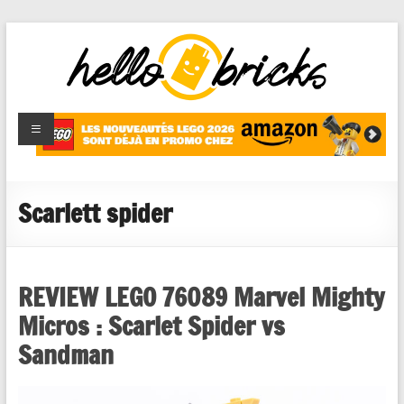
HelloBricks
Blog LEGO,
nouveaut�s
2022,
MOCs et
Scarlett spider
reviews
REVIEW LEGO 76089 Marvel Mighty
Micros : Scarlet Spider vs
Sandman