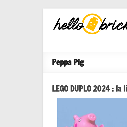
HelloBricks
Blog LEGO,
nouveaut�s
2022, MOCs
et reviews
Peppa Pig
LEGO DUPLO 2024 : la l