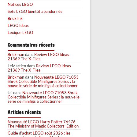
Notices LEGO
Sets LEGO bientôt abandonnés
Bricklink
LEGO Ideas
Lexique LEGO
Commentaires récents
Brickman
dans
Review LEGO Ideas
21369 The X-Files
LeMartien
dans
Review LEGO Ideas
21369 The X-Files
Brickman
dans
Nouveauté LEGO 71053
Shrek Collectible Minifigures Series : la
nouvelle série de minifigs à collectionner
Je'
dans
Nouveauté LEGO 71053 Shrek
Collectible Minifigures Series : la nouvelle
série de minifigs à collectionner
Articles récents
Nouveauté LEGO Harry Potter 76476
The Ministry of Magic Collectors’ Edition
Guide d’achat LEGO août 2026 : les