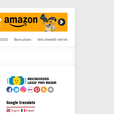
LEGO
Bons plans
Sets bientôt retirés
Google translate
French
English