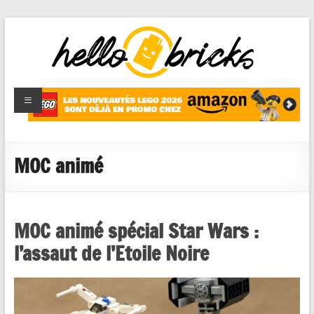
HelloBricks
Blog LEGO,
nouveaut�s
2022,
MOCs et
MOC animé
reviews
MOC animé spécial Star Wars :
l’assaut de l’Etoile Noire