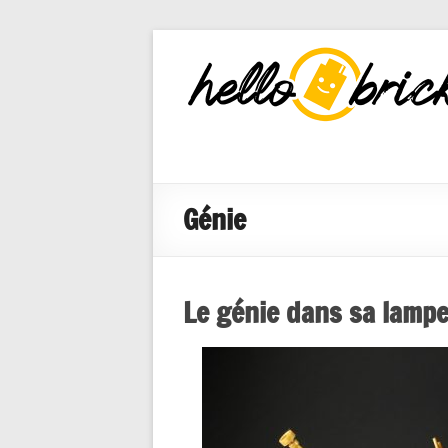
HelloBricks
Blog LEGO,
nouveaut�s
2022, MOCs
et reviews
Génie
Le génie dans sa lamp