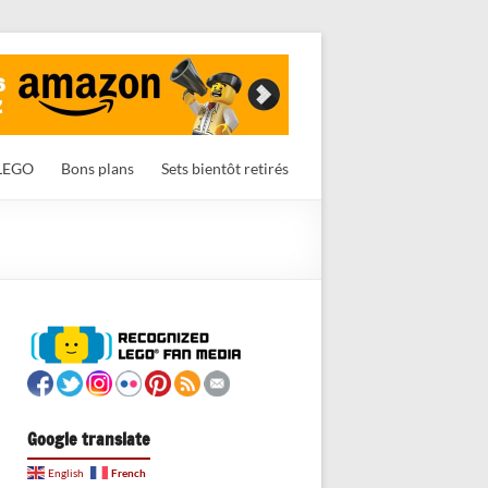
LEGO
Bons plans
Sets bientôt retirés
Google translate
French
English