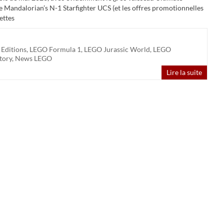
 Mandalorian’s N-1 Starfighter UCS (et les offres promotionnelles
ettes
Editions
,
LEGO Formula 1
,
LEGO Jurassic World
,
LEGO
tory
,
News LEGO
Lire la suite