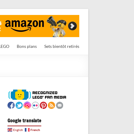
LEGO
Bons plans
Sets bientôt retirés
Google translate
French
English