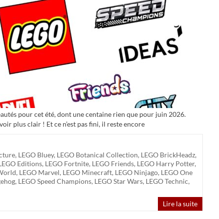
autés pour cet été, dont une centaine rien que pour juin 2026.
r plus clair ! Et ce n’est pas fini, il reste encore
cture
,
LEGO Bluey
,
LEGO Botanical Collection
,
LEGO BrickHeadz
,
LEGO Editions
,
LEGO Fortnite
,
LEGO Friends
,
LEGO Harry Potter
,
World
,
LEGO Marvel
,
LEGO Minecraft
,
LEGO Ninjago
,
LEGO One
gehog
,
LEGO Speed Champions
,
LEGO Star Wars
,
LEGO Technic
,
Lire la suite