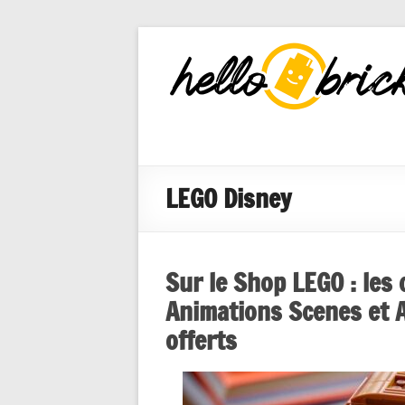
HelloBricks
Blog LEGO,
nouveaut�s
2022, MOCs
et reviews
LEGO Disney
Sur le Shop LEGO : les
Animations Scenes et 
offerts