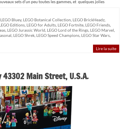
ouveaux sets d’un peu toutes les gammes, et quelques jolies
,
LEGO Bluey
,
LEGO Botanical Collection
,
LEGO BrickHeadz
,
LEGO Editions
,
LEGO for Adults
,
LEGO Fortnite
,
LEGO Friends
,
eas
,
LEGO Jurassic World
,
LEGO Lord of the Rings
,
LEGO Marvel
,
asonal
,
LEGO Shrek
,
LEGO Speed Champions
,
LEGO Star Wars
,
Lire la suite
 43302 Main Street, U.S.A.