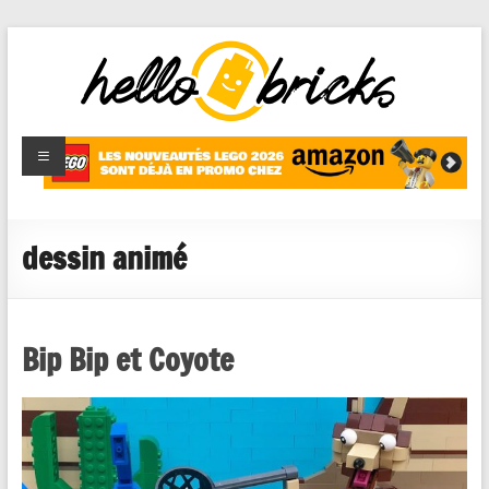
HelloBricks
Blog LEGO,
nouveaut�s
2022,
MOCs et
dessin animé
reviews
Bip Bip et Coyote