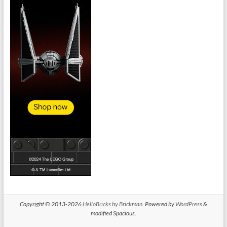
Copyright © 2013-2026
HelloBricks by Brickman
. Powered by
WordPress
&
modified Spacious.