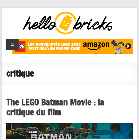
HelloBricks
Blog LEGO,
nouveaut�s
2022,
MOCs et
critique
reviews
The LEGO Batman Movie : la
critique du film