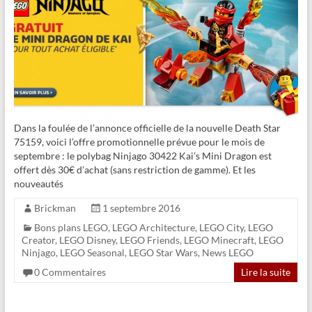
Dans la foulée de l’annonce officielle de la nouvelle Death Star
75159, voici l’offre promotionnelle prévue pour le mois de
septembre : le polybag Ninjago 30422 Kai’s Mini Dragon est
offert dès 30€ d’achat (sans restriction de gamme). Et les
nouveautés
Brickman
1 septembre 2016
Bons plans LEGO
,
LEGO Architecture
,
LEGO City
,
LEGO
Creator
,
LEGO Disney
,
LEGO Friends
,
LEGO Minecraft
,
LEGO
Ninjago
,
LEGO Seasonal
,
LEGO Star Wars
,
News LEGO
0 Commentaires
Lire la suite