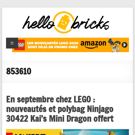
HelloBricks
Blog LEGO,
nouveaut�s
2022,
MOCs et
853610
reviews
En septembre chez LEGO :
nouveautés et polybag Ninjago
30422 Kai’s Mini Dragon offert