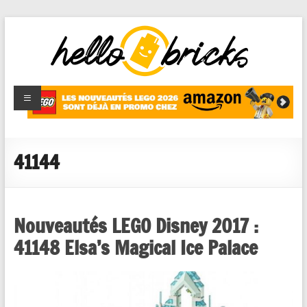
HelloBricks
Blog LEGO,
nouveaut�s
2022,
MOCs et
41144
reviews
Nouveautés LEGO Disney 2017 :
41148 Elsa’s Magical Ice Palace