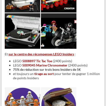
Et
sur le centre des récompenses LEGO Insiders
:
LEGO
5008897 Tic Tac Toe
(2400 points)
LEGO
5009045 Marine Chronometer
(2400 points)
75% de réduction sur trois bons Insiders de 5€
et toujours un
tirage au sort
pour tenter de gagner 1 million
de points Insiders