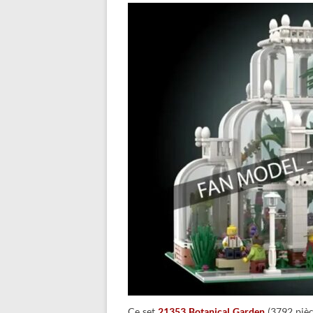
Ce set
21353 Botanical Garden
(3792 pièc