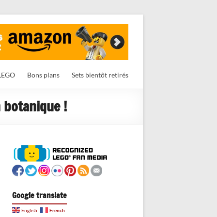
LEGO
Bons plans
Sets bientôt retirés
 botanique !
Google translate
French
English