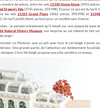
 nombre de pièces, entre les sets
21330 Home Alone
(3955 pièces,
d Dragon’s Tale
(3745 pièces, 359,99€). Et pour ce qui est du tarif, il
ère les sets
21323 Grand Piano
(3662 pièces, 399,99€) et
21348
. Un tarif plutôt élevé, surtout pour un modèle sans licence.
ndais : je pensais initialement qu’il tenait sur une plaque de base et
26 Natural History Museum
, son emprise au sol s’étend en fait sur
de large !
e monter un Modular, que ce soit avec tout le carrelage à poser ou
intérieur. Une grande partie de l’attention est évidemment focalisée
le designer Chris McVeigh propose une jolie variété à ce niveau.