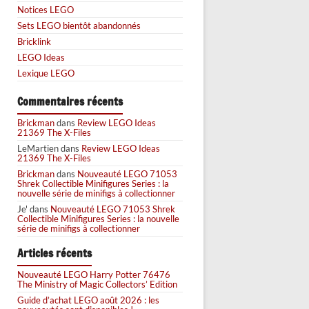
Notices LEGO
Sets LEGO bientôt abandonnés
Bricklink
LEGO Ideas
Lexique LEGO
Commentaires récents
Brickman
dans
Review LEGO Ideas
21369 The X-Files
LeMartien
dans
Review LEGO Ideas
21369 The X-Files
Brickman
dans
Nouveauté LEGO 71053
Shrek Collectible Minifigures Series : la
nouvelle série de minifigs à collectionner
Je'
dans
Nouveauté LEGO 71053 Shrek
Collectible Minifigures Series : la nouvelle
série de minifigs à collectionner
Articles récents
Nouveauté LEGO Harry Potter 76476
The Ministry of Magic Collectors’ Edition
Guide d’achat LEGO août 2026 : les