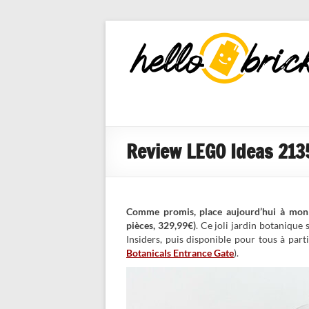
HelloBricks
Blog LEGO,
nouveaut�s
2022, MOCs
et reviews
Review LEGO Ideas 21353
Comme promis, place aujourd’hui à mon
pièces, 329,99€)
. Ce joli jardin botaniqu
Insiders, puis disponible pour tous à pa
Botanicals Entrance Gate
).