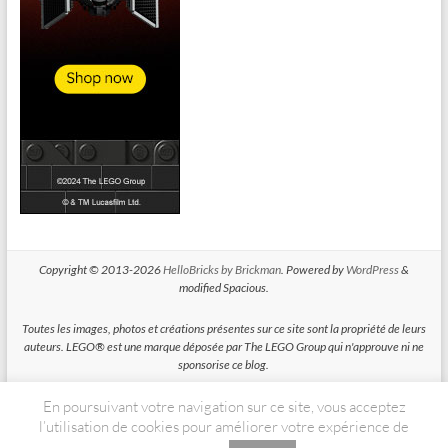
Copyright © 2013-2026
HelloBricks by Brickman
. Powered by
WordPress
&
modified Spacious.
Toutes les images, photos et créations présentes sur ce site sont la propriété de leurs
auteurs. LEGO® est une marque déposée par The LEGO Group qui n'approuve ni ne
sponsorise ce blog.
En poursuivant votre navigation sur ce site, vous acceptez
HelloBricks participe au Programme Partenaires d'Amazon EU, un programme
d'affiliation conçu pour permettre à des sites de percevoir une rémunération grace à
l’utilisation de cookies pour améliorer votre expérience de
la création de liens vers Amazon.fr