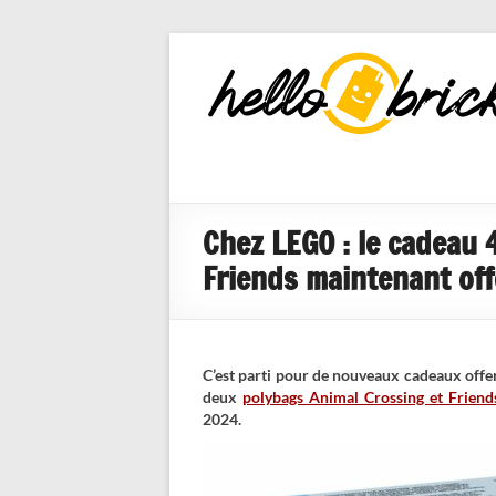
HelloBricks
Blog LEGO,
nouveaut�s
2022, MOCs
et reviews
Chez LEGO : le cadeau 
Friends maintenant off
C’est parti pour de nouveaux cadeaux offer
deux
polybags Animal Crossing et Friend
2024.