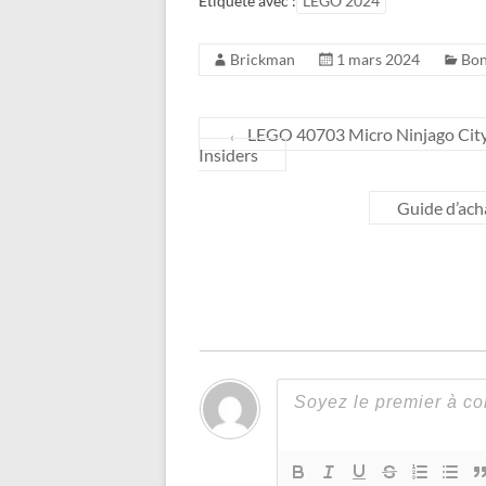
Étiqueté avec :
LEGO 2024
Brickman
1 mars 2024
Bon
←
LEGO 40703 Micro Ninjago City :
Insiders
Guide d’ach