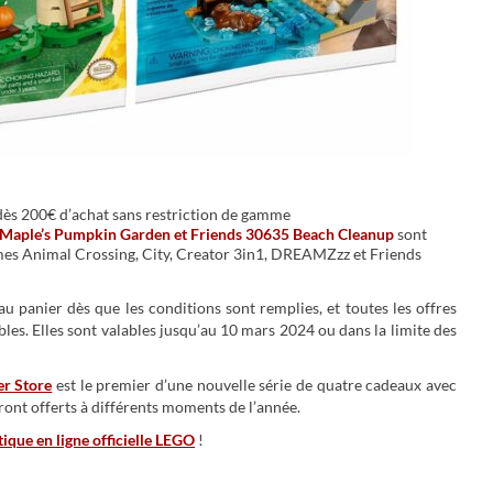
 dès 200€ d’achat sans restriction de gamme
Maple’s Pumpkin Garden et Friends 30635 Beach Cleanup
sont
mes Animal Crossing, City, Creator 3in1, DREAMZzz et Friends
 panier dès que les conditions sont remplies, et toutes les offres
s. Elles sont valables jusqu’au 10 mars 2024 ou dans la limite des
r Store
est le premier d’une nouvelle série de quatre cadeaux avec
ront offerts à différents moments de l’année.
tique en ligne officielle LEGO
!