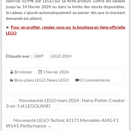
valorisé 10,99€ par LEGO sur sa fiche produit. L’offre est valable
jusqu’au 14 février 2024 ou dans la limite des stocks disponibles,
le cadeau s’ajoute automatiquement au panier dès que le montant
demandé est atteint.
►
Pour en profiter, rendez-vous sur la boutique en ligne officielle
LEGO
.
Étiqueté avec :
GWP
LEGO 2024
Brickman
1 février 2024
Bons plans LEGO
,
News LEGO
0 Commentaires
←
Nouveautés LEGO mars 2024 : Harry Potter, Creator
3-en-1 et LEGOLAND
Nouveauté LEGO Technic 42171 Mercedes-AMG F1
W14 E Performance
→