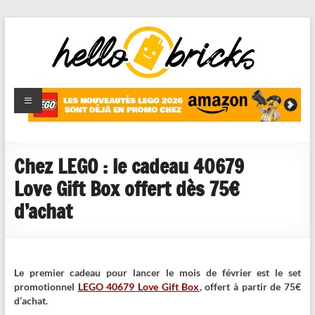
HelloBricks
Blog LEGO,
nouveaut�s
2022,
MOCs et
Chez LEGO : le cadeau 40679
reviews
Love Gift Box offert dès 75€
d’achat
Le premier cadeau pour lancer le mois de février est le set
promotionnel
LEGO 40679 Love Gift Box
, offert à partir de 75€
d’achat.