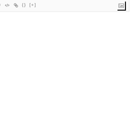
{}
[+]