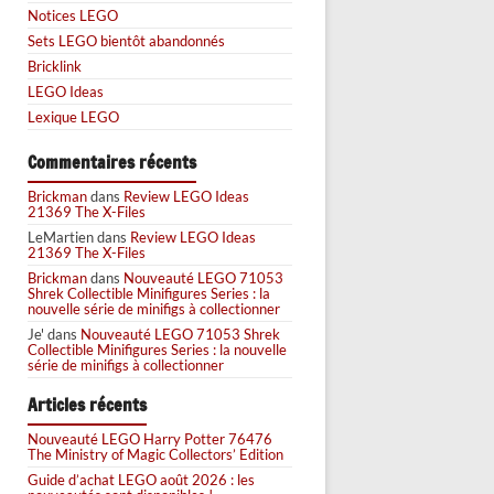
Notices LEGO
Sets LEGO bientôt abandonnés
Bricklink
LEGO Ideas
Lexique LEGO
Commentaires récents
Brickman
dans
Review LEGO Ideas
21369 The X-Files
LeMartien
dans
Review LEGO Ideas
21369 The X-Files
Brickman
dans
Nouveauté LEGO 71053
Shrek Collectible Minifigures Series : la
nouvelle série de minifigs à collectionner
Je'
dans
Nouveauté LEGO 71053 Shrek
Collectible Minifigures Series : la nouvelle
série de minifigs à collectionner
Articles récents
Nouveauté LEGO Harry Potter 76476
The Ministry of Magic Collectors’ Edition
Guide d’achat LEGO août 2026 : les