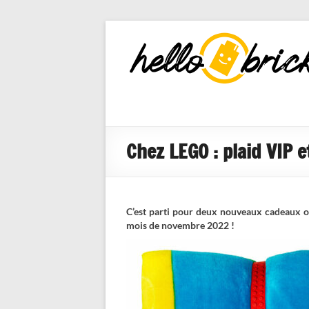
HelloBricks
Blog LEGO,
nouveaut�s
2022, MOCs
et reviews
Chez LEGO : plaid VIP 
C’est parti pour deux nouveaux cadeaux o
mois de novembre 2022 !