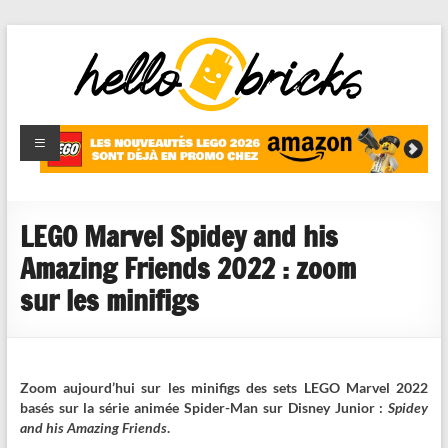
HelloBricks
Blog LEGO,
nouveaut�s
2022,
MOCs et
LEGO Marvel Spidey and his
reviews
Amazing Friends 2022 : zoom
sur les minifigs
Zoom aujourd’hui sur les minifigs des sets LEGO Marvel 2022
basés sur la série animée Spider-Man sur Disney Junior :
Spidey
and his Amazing Friends
.