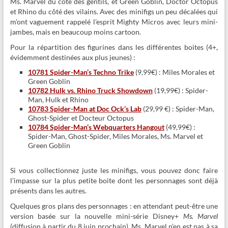
Ms. Marvel du côté des gentils, et Green Goblin, Doctor Octopus
et Rhino du côté des vilains. Avec des minifigs un peu décalées qui
m’ont vaguement rappelé l’esprit Mighty Micros avec leurs mini-
jambes, mais en beaucoup moins cartoon.
Pour la répartition des figurines dans les différentes boites (4+,
évidemment destinées aux plus jeunes) :
10781 Spider-Man’s Techno Trike
(9,99€) : Miles Morales et
Green Goblin
10782 Hulk vs. Rhino Truck Showdown
(19,99€) : Spider-
Man, Hulk et Rhino
10783 Spider-Man at Doc Ock’s Lab
(29,99 €) : Spider-Man,
Ghost-Spider et Docteur Octopus
10784 Spider-Man’s Webquarters Hangout
(49,99€) :
Spider-Man, Ghost-Spider, Miles Morales, Ms. Marvel et
Green Goblin
Si vous collectionnez juste les minifigs, vous pouvez donc faire
l’impasse sur la plus petite boite dont les personnages sont déjà
présents dans les autres.
Quelques gros plans des personnages : en attendant peut-être une
version basée sur la nouvelle mini-série Disney+
Ms. Marvel
(diffusion à partir du 8 juin prochain), Ms. Marvel n’en est pas à sa