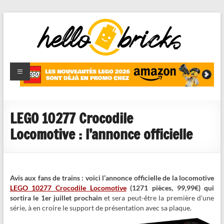
HelloBricks
Blog LEGO,
nouveaut�s
2022,
MOCs et
LEGO 10277 Crocodile
reviews
Locomotive : l’annonce officielle
Avis aux fans de trains : voici l’annonce officielle de la locomotive
LEGO 10277 Crocodile Locomotive
(1271 pièces, 99,99€) qui
sortira le 1er juillet prochain
et sera peut-être la première d’une
série, à en croire le support de présentation avec sa plaque.