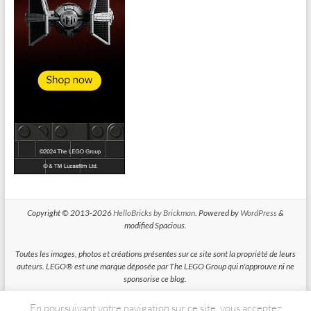
Copyright © 2013-2026
HelloBricks by Brickman
. Powered by
WordPress
&
modified Spacious.
Toutes les images, photos et créations présentes sur ce site sont la propriété de leurs
auteurs. LEGO® est une marque déposée par The LEGO Group qui n'approuve ni ne
sponsorise ce blog.
En poursuivant votre navigation sur ce site, vous acceptez
HelloBricks participe au Programme Partenaires d'Amazon EU, un programme