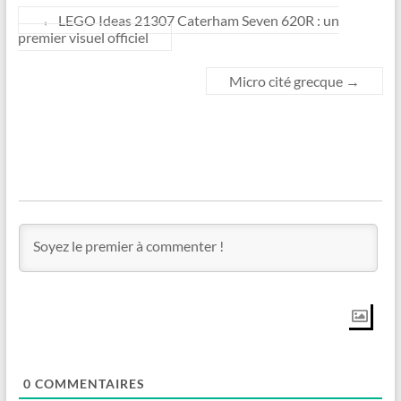
←
LEGO Ideas 21307 Caterham Seven 620R : un
premier visuel officiel
Micro cité grecque
→
0
COMMENTAIRES