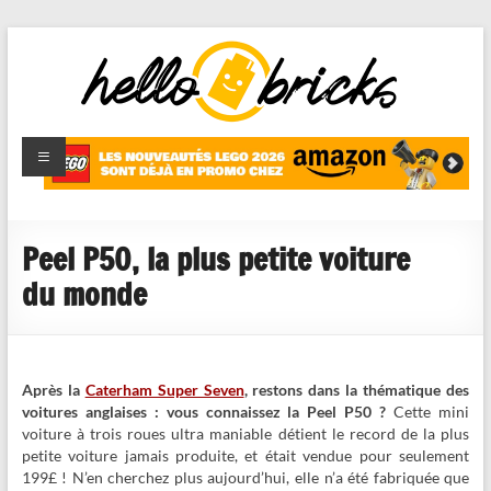
HelloBricks
Blog LEGO,
nouveaut�s
2022,
MOCs et
Peel P50, la plus petite voiture
reviews
du monde
Après la
Caterham Super Seven
, restons dans la thématique des
voitures anglaises : vous connaissez la Peel P50 ?
Cette mini
voiture à trois roues ultra maniable détient le record de la plus
petite voiture jamais produite, et était vendue pour seulement
199£ ! N’en cherchez plus aujourd’hui, elle n’a été fabriquée que