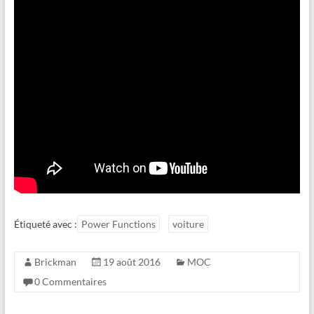
Étiqueté avec :
Power Functions
voiture
Brickman
19 août 2016
MOC
0 Commentaires