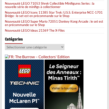
Nouveauté LEGO 71053 Shrek Collectible Minifigures Series : la
nouvelle série de minifigs à collectionner
Nouveauté LEGO Icons 11385 Star Trek: U.S.S. Enterprise NCC-1701
Bridge : le set est en précommande sur le Shop
Nouveauté LEGO Super Mario 72051 Donkey Kong Arcade : le set est
en précommande sur le Shop
Nouveauté LEGO Ideas 21369 The X-Files
Catégories
Catégories