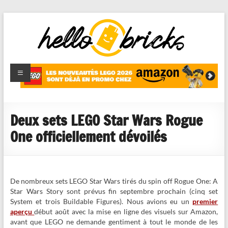
HelloBricks
Blog LEGO,
nouveaut�s
2022,
MOCs et
Deux sets LEGO Star Wars Rogue
reviews
One officiellement dévoilés
De nombreux sets LEGO Star Wars tirés du spin off Rogue One: A
Star Wars Story sont prévus fin septembre prochain (cinq set
System et trois Buildable Figures). Nous avions eu un
premier
aperçu
début août avec la mise en ligne des visuels sur Amazon,
avant que LEGO ne demande gentiment à tout le monde de les