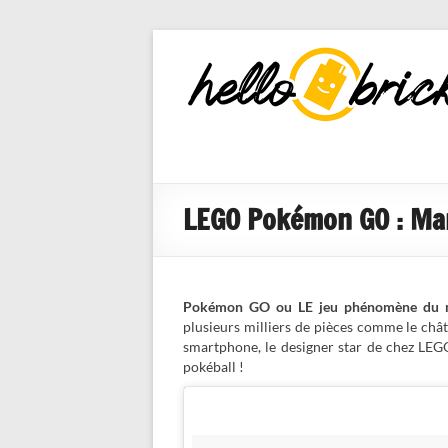
HelloBricks
Blog LEGO,
nouveaut�s
2022, MOCs
et reviews
LEGO Pokémon GO : Mar
Pokémon GO ou LE jeu phénomène du
plusieurs milliers de pièces comme le ch
smartphone, le designer star de chez LEGO
pokéball !