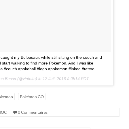
caught my Bulbasaur, while still sitting on the couch and
d start walking to find more Pokemon. And I was like
 #couch #pokeball #lego #pokemon #inked #tattoo
os Bessa (@vintoito) le
12 Juil. 2016 à 0h14 PDT
okemon
Pokémon GO
MOC
0 Commentaires