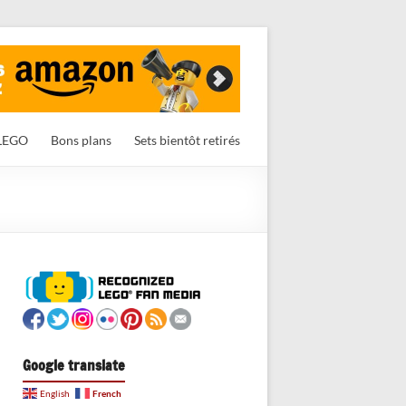
LEGO
Bons plans
Sets bientôt retirés
Google translate
French
English