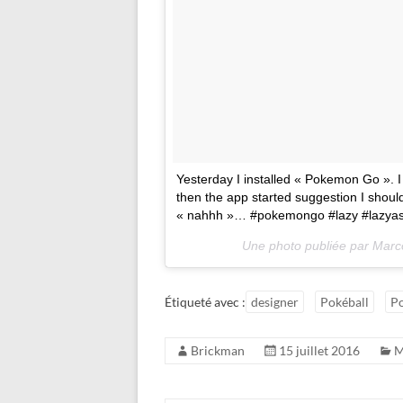
Yesterday I installed « Pokemon Go ». I 
then the app started suggestion I shoul
« nahhh »… #pokemongo #lazy #lazyass
Une photo publiée par Marc
Étiqueté avec :
designer
Pokéball
P
Brickman
15 juillet 2016