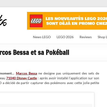
News LEGO
LEGO 2026
Reviews
Shop 
cos Bessa et sa Pokéball
 moment…
Marcos Bessa
ne designe pas uniquement des sets de
âteau
71040 Disney Castle
: après avoir installé l’application sur son
 a décidé de partir capturer des pokémons avec cette jolie petite