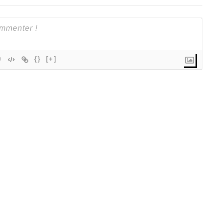
{}
[+]