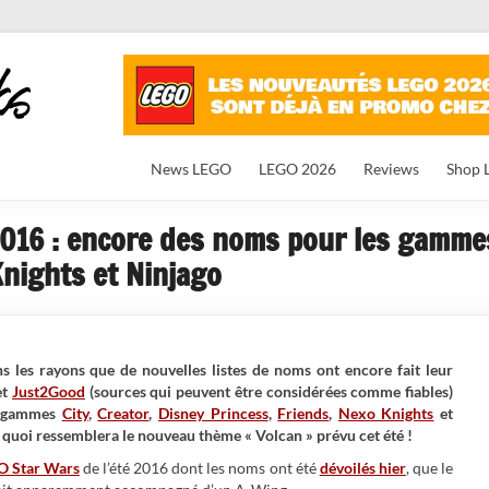
News LEGO
LEGO 2026
Reviews
Shop 
016 : encore des noms pour les gammes 
Knights et Ninjago
ns les rayons que de nouvelles listes de noms ont encore fait leur
et
Just2Good
(sources qui peuvent être considérées comme fiables)
s gammes
City
,
Creator
,
Disney Princess
,
Friends
,
Nexo Knights
et
 à quoi ressemblera le nouveau thème « Volcan » prévu cet été !
O Star Wars
de l’été 2016 dont les noms ont été
dévoilés hier
, que le