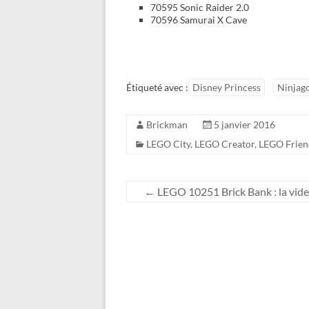
70595 Sonic Raider 2.0
70596 Samurai X Cave
Étiqueté avec :
Disney Princess
Ninjag
Brickman
5 janvier 2016
LEGO City
,
LEGO Creator
,
LEGO Frien
←
LEGO 10251 Brick Bank : la vide