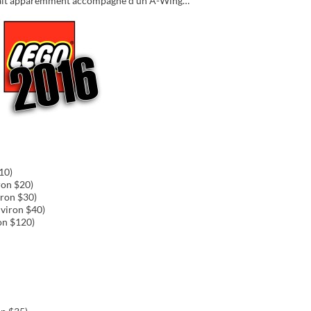
erait apparemment accompagné d’un A-Wing…
10)
ron $20)
iron $30)
viron $40)
on $120)