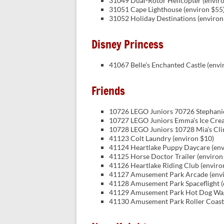
31049 Dual-Rotor Helicopter (envir
31051 Cape Lighthouse (environ $55
31052 Holiday Destinations (environ
Disney Princess
41067 Belle’s Enchanted Castle (envi
Friends
10726 LEGO Juniors 70726 Stephanie
10727 LEGO Juniors Emma’s Ice Cre
10728 LEGO Juniors 10728 Mia’s Cli
41123 Colt Laundry (environ $10)
41124 Heartlake Puppy Daycare (env
41125 Horse Doctor Trailer (environ
41126 Heartlake Riding Club (enviro
41127 Amusement Park Arcade (envi
41128 Amusement Park Spaceflight (
41129 Amusement Park Hot Dog Wag
41130 Amusement Park Roller Coaste