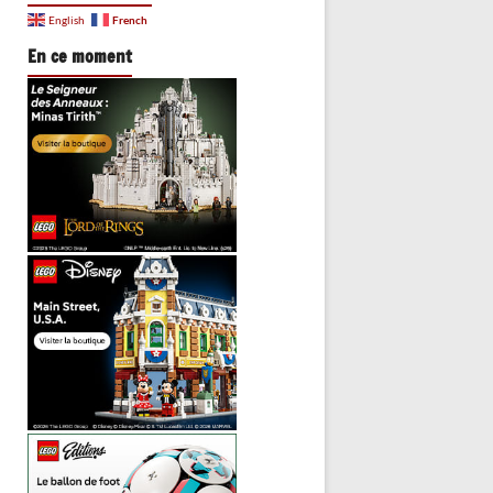
French
English
En ce moment