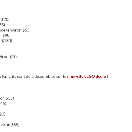
 $20)
35)
ne (environ $55)
n $90)
n $130)
iron $10)
 Knights sont déjà disponibles sur le
mini-site LEGO dédié
!
ron $35)
$45)
20)
viron $55)