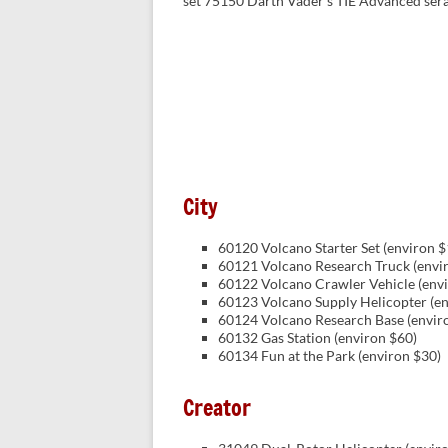
set 75150 Darth Vader’s TIE Advanced s
City
60120 Volcano Starter Set (environ $
60121 Volcano Research Truck (envi
60122 Volcano Crawler Vehicle (env
60123 Volcano Supply Helicopter (en
60124 Volcano Research Base (envir
60132 Gas Station (environ $60)
60134 Fun at the Park (environ $30)
Creator