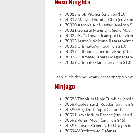
Nexo Knights
70318 Glob Pitcher (environ $10)
70319 Macy´s Thunder Club (environ
70320 Aaron’s Air Hunter (environ $
70321 General Magmar’s Siege Machi
70322 Axl´s Tower Transport (enviro
70323 Jestro´s Volcano Base (enviro
70336 Ultimate Axl (environ $10)
70337 Ultimate Lance (environ $10)
70338 Ultimate General Magmar (env
70339 Ultimate Flama (environ $10)
Les visuels des nouveaux personnages Nexo
Ninjago
70588 Titanium Ninja Tumbler (envi
70589 Cole’s Earth Roader (environ 
70590 Airjitzu Temple Grounds
70591 Kryptarium Escape (environ $
70592 Ronin Mech (environ $45)
70593 Lloyd’s Green NRG Dragon (en
70594 Watchtower Defense