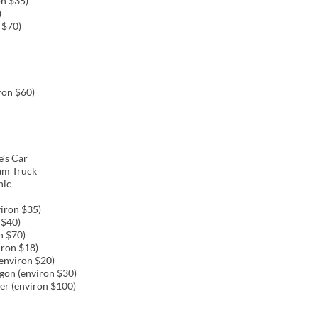
on $35)
)
 $70)
ron $60)
’s Car
am Truck
nic
iron $35)
 $40)
n $70)
ron $18)
environ $20)
on (environ $30)
r (environ $100)