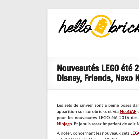
HelloBricks
Blog LEGO,
nouveaut�s
2022, MOCs
et reviews
Nouveautés LEGO été 2
Disney, Friends, Nexo 
Les sets de janvier sont à peine posés da
apparition sur Eurobricks et via
NeoGAF
pour les nouveautés LEGO été 2016 de
Ninjago
. Et je suis assez impatient de voir
A noter, concernant les nouveaux sets
LEG