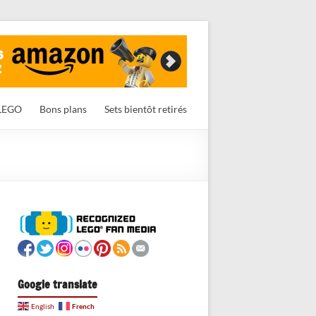
LEGO
Bons plans
Sets bientôt retirés
Google translate
French
English