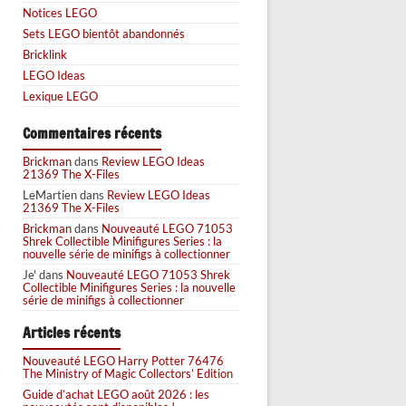
Notices LEGO
Sets LEGO bientôt abandonnés
Bricklink
LEGO Ideas
Lexique LEGO
Commentaires récents
Brickman
dans
Review LEGO Ideas
21369 The X-Files
LeMartien
dans
Review LEGO Ideas
21369 The X-Files
Brickman
dans
Nouveauté LEGO 71053
Shrek Collectible Minifigures Series : la
nouvelle série de minifigs à collectionner
Je'
dans
Nouveauté LEGO 71053 Shrek
Collectible Minifigures Series : la nouvelle
série de minifigs à collectionner
Articles récents
Nouveauté LEGO Harry Potter 76476
The Ministry of Magic Collectors’ Edition
Guide d’achat LEGO août 2026 : les