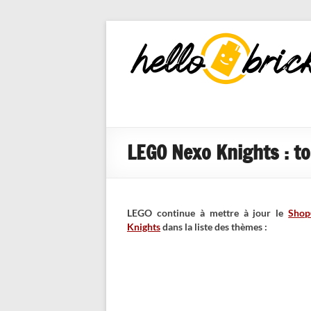
HelloBricks
Blog LEGO,
nouveaut�s
2022, MOCs
et reviews
LEGO Nexo Knights : t
LEGO continue à mettre à jour le
Sho
Knights
dans la liste des thèmes :