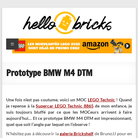
HelloBricks
Blog LEGO,
nouveaut�s
2022,
MOCs et
Prototype BMW M4 DTM
reviews
Une fois n’est pas coutume, voici un MOC
LEGO Technic
! Quand
je repense à la
Supercar LEGO Technic 8865
de mon enfance, je
suis toujours bluffé par ce que les MOCeurs arrivent à faire
aujourd’hui… Et ce prototype BMW M4 DTM est impressionnant,
quel que soit l’angle par lequel on l’observe !
N’hésitez pas à découvrir la
galerie Brickshelf
de BrunoJJ pour en