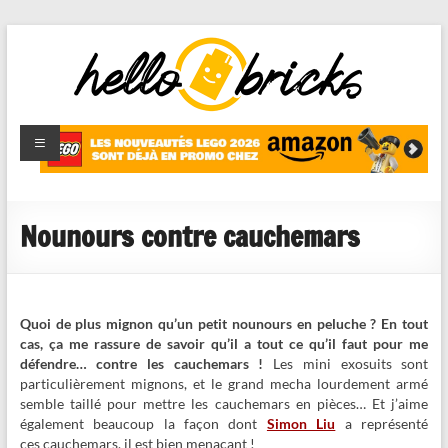
HelloBricks
Blog LEGO,
nouveaut�s
2022,
MOCs et
Nounours contre cauchemars
reviews
Quoi de plus mignon qu’un petit nounours en peluche ? En tout
cas, ça me rassure de savoir qu’il a tout ce qu’il faut pour me
défendre… contre les cauchemars !
Les mini exosuits sont
particulièrement mignons, et le grand mecha lourdement armé
semble taillé pour mettre les cauchemars en pièces… Et j’aime
également beaucoup la façon dont
Simon Liu
a représenté
ces cauchemars, il est bien menaçant !