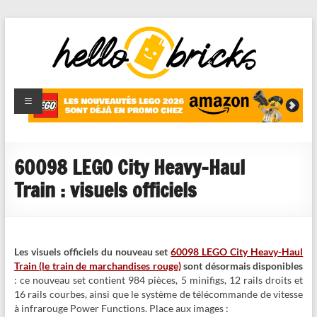
HelloBricks
Blog LEGO,
nouveaut�s
2022,
MOCs et
60098 LEGO City Heavy-Haul
reviews
Train : visuels officiels
Les visuels officiels du nouveau set
60098 LEGO City Heavy-Haul
Train (le train de marchandises rouge)
sont désormais disponibles
: ce nouveau set contient 984 pièces, 5 minifigs, 12 rails droits et
16 rails courbes, ainsi que le système de télécommande de vitesse
à infrarouge Power Functions. Place aux images :