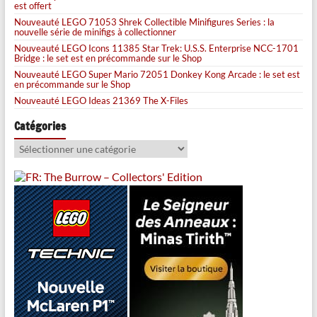
est offert
Nouveauté LEGO 71053 Shrek Collectible Minifigures Series : la
nouvelle série de minifigs à collectionner
Nouveauté LEGO Icons 11385 Star Trek: U.S.S. Enterprise NCC-1701
Bridge : le set est en précommande sur le Shop
Nouveauté LEGO Super Mario 72051 Donkey Kong Arcade : le set est
en précommande sur le Shop
Nouveauté LEGO Ideas 21369 The X-Files
Catégories
Catégories