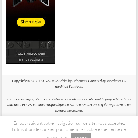
Copyright © 2013-2026
HelloBricks by Brickman
. Powered by
WordPress
&
modified Spacious.
Toutes les images, photos et créations présentes sur ce site sont la propriété de leurs
auteurs. LEGO® est une marque déposée par The LEGO Group qui n'approuve ni ne
sponsorise ce blog.
En poursuivant votre navigation sur ce site, vous acceptez
HelloBricks participe au Programme Partenaires d'Amazon EU, un programme
d'affiliation conçu pour permettre à des sites de percevoir une rémunération grace à
l’utilisation de cookies pour améliorer votre expérience de
la création de liens vers Amazon.fr
navigation.
Accepter