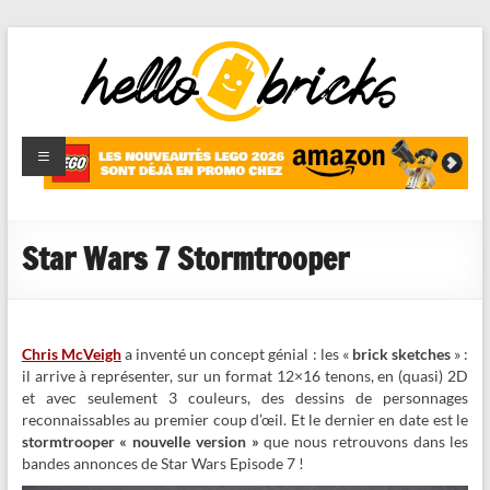
HelloBricks
Blog LEGO,
nouveaut�s
2022,
MOCs et
Star Wars 7 Stormtrooper
reviews
Chris McVeigh
a inventé un concept génial : les «
brick sketches
» :
il arrive à représenter, sur un format 12×16 tenons, en (quasi) 2D
et avec seulement 3 couleurs, des dessins de personnages
reconnaissables au premier coup d’œil. Et le dernier en date est le
stormtrooper « nouvelle version »
que nous retrouvons dans les
bandes annonces de Star Wars Episode 7 !