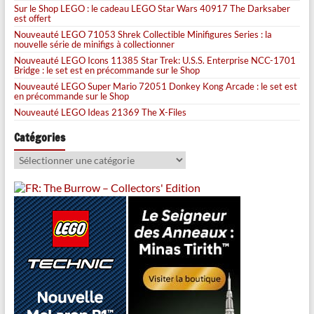
Sur le Shop LEGO : le cadeau LEGO Star Wars 40917 The Darksaber
est offert
Nouveauté LEGO 71053 Shrek Collectible Minifigures Series : la
nouvelle série de minifigs à collectionner
Nouveauté LEGO Icons 11385 Star Trek: U.S.S. Enterprise NCC-1701
Bridge : le set est en précommande sur le Shop
Nouveauté LEGO Super Mario 72051 Donkey Kong Arcade : le set est
en précommande sur le Shop
Nouveauté LEGO Ideas 21369 The X-Files
Catégories
Catégories