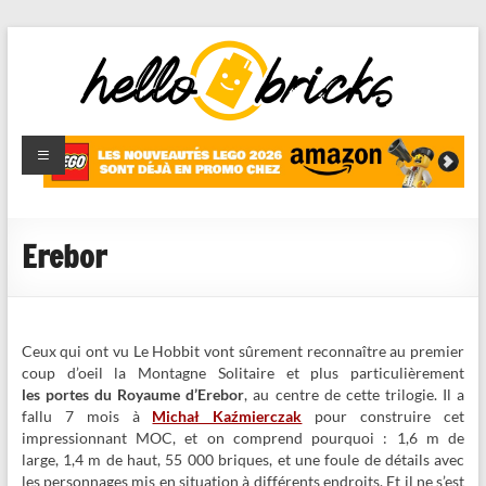
HelloBricks
Blog LEGO,
nouveaut�s
2022,
MOCs et
Erebor
reviews
Ceux qui ont vu Le Hobbit vont sûrement reconnaître au premier
coup d’oeil la Montagne Solitaire et plus particulièrement
les portes du Royaume d’Erebor
, au centre de cette trilogie. Il a
fallu 7 mois à
Michał Kaźmierczak
pour construire cet
impressionnant MOC, et on comprend pourquoi : 1,6 m de
large, 1,4 m de haut, 55 000 briques, et une foule de détails avec
les personnages mis en situation à différents endroits. Et il ne s’est