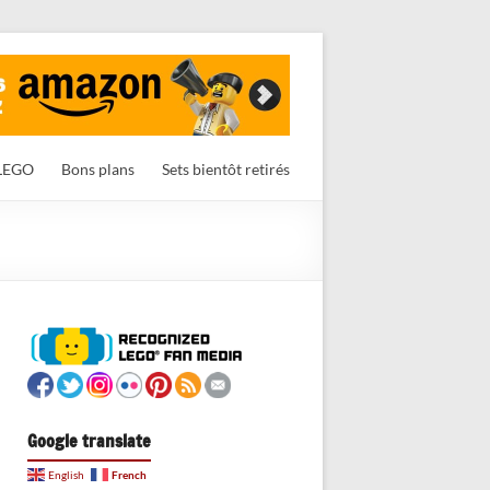
LEGO
Bons plans
Sets bientôt retirés
Google translate
French
English