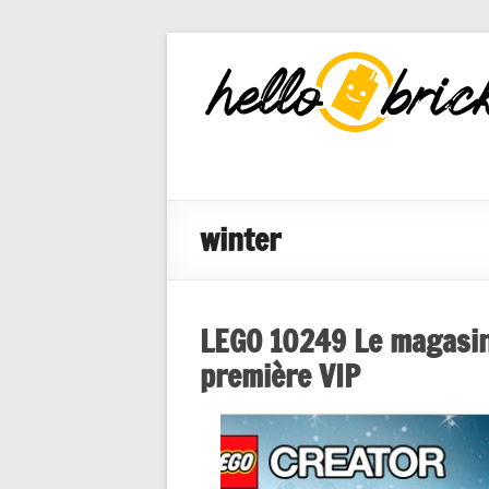
HelloBricks
Blog LEGO,
nouveaut�s
2022, MOCs
et reviews
winter
LEGO 10249 Le magasin 
première VIP