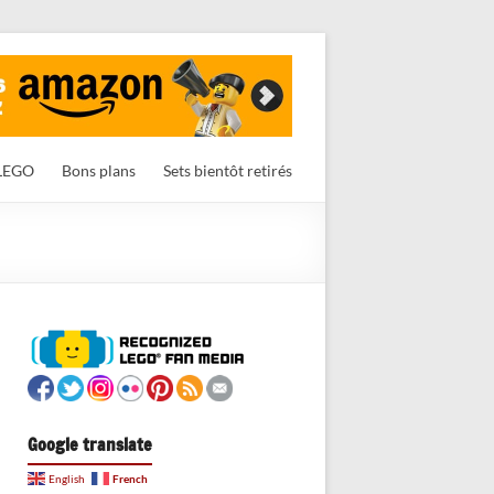
LEGO
Bons plans
Sets bientôt retirés
Google translate
French
English