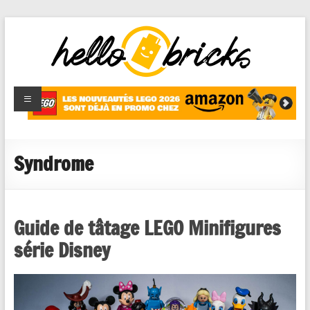
HelloBricks
Blog LEGO,
nouveaut�s
2022,
MOCs et
Syndrome
reviews
Guide de tâtage LEGO Minifigures
série Disney