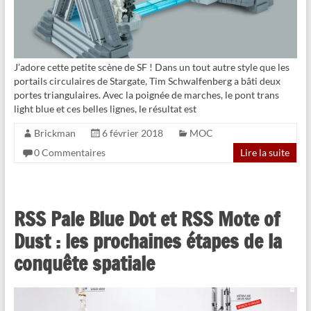
J’adore cette petite scène de SF ! Dans un tout autre style que les
portails circulaires de Stargate, Tim Schwalfenberg a bâti deux
portes triangulaires. Avec la poignée de marches, le pont trans
light blue et ces belles lignes, le résultat est
Brickman
6 février 2018
MOC
0 Commentaires
Lire la suite
RSS Pale Blue Dot et RSS Mote of
Dust : les prochaines étapes de la
conquête spatiale