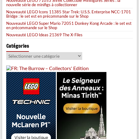
Nouveauté LEGO 71053 Shrek Collectible Minifigures Series : la
nouvelle série de minifigs à collectionner
Nouveauté LEGO Icons 11385 Star Trek: U.S.S. Enterprise NCC-1701
Bridge : le set est en précommande sur le Shop
Nouveauté LEGO Super Mario 72051 Donkey Kong Arcade : le set est
en précommande sur le Shop
Nouveauté LEGO Ideas 21369 The X-Files
Catégories
Catégories