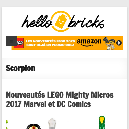
HelloBricks
Blog LEGO,
nouveaut�s
2022,
MOCs et
Scorpion
reviews
Nouveautés LEGO Mighty Micros
2017 Marvel et DC Comics