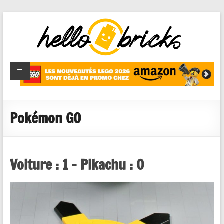
HelloBricks
Blog LEGO,
nouveaut�s
2022,
MOCs et
Pokémon GO
reviews
Voiture : 1 – Pikachu : 0