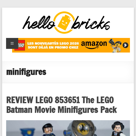
HelloBricks
Blog LEGO,
nouveaut�s
2022,
MOCs et
minifigures
reviews
REVIEW LEGO 853651 The LEGO
Batman Movie Minifigures Pack