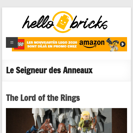
HelloBricks
Blog LEGO,
nouveaut�s
2022,
MOCs et
Le Seigneur des Anneaux
reviews
The Lord of the Rings