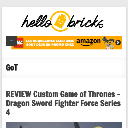
HelloBricks
Blog LEGO,
nouveaut�s
2022,
MOCs et
GoT
reviews
REVIEW Custom Game of Thrones –
Dragon Sword Fighter Force Series
4