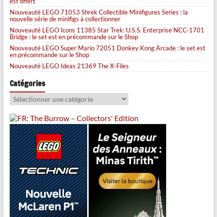
est offert
Nouveauté LEGO 71053 Shrek Collectible Minifigures Series : la
nouvelle série de minifigs à collectionner
Nouveauté LEGO Icons 11385 Star Trek: U.S.S. Enterprise NCC-1701
Bridge : le set est en précommande sur le Shop
Nouveauté LEGO Super Mario 72051 Donkey Kong Arcade : le set est
en précommande sur le Shop
Nouveauté LEGO Ideas 21369 The X-Files
Catégories
Catégories