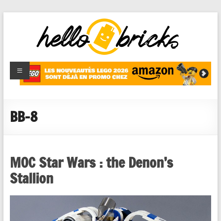
HelloBricks
Blog LEGO,
nouveaut�s
2022,
MOCs et
BB-8
reviews
MOC Star Wars : the Denon’s
Stallion