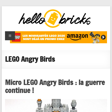
HelloBricks
Blog LEGO,
nouveaut�s
2022,
MOCs et
LEGO Angry Birds
reviews
Micro LEGO Angry Birds : la guerre
continue !