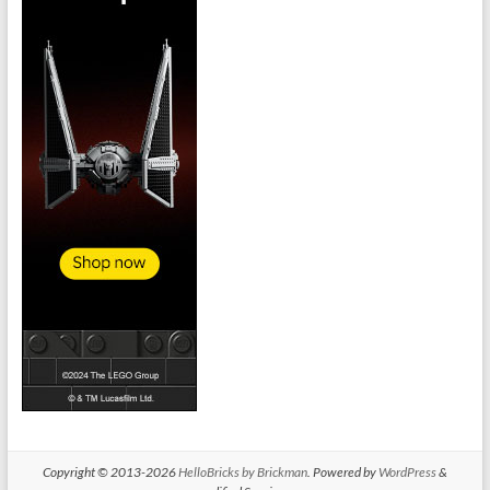
Copyright © 2013-2026
HelloBricks by Brickman
. Powered by
WordPress
&