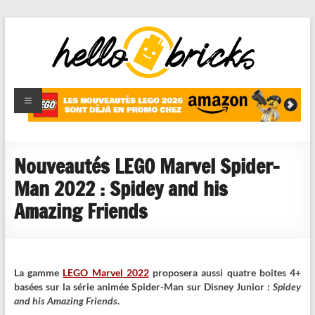
HelloBricks
Blog LEGO,
nouveaut�s
2022,
MOCs et
Nouveautés LEGO Marvel Spider-
reviews
Man 2022 : Spidey and his
Amazing Friends
La gamme
LEGO Marvel 2022
proposera aussi quatre boites 4+
basées sur la série animée Spider-Man sur Disney Junior :
Spidey
and his Amazing Friends
.