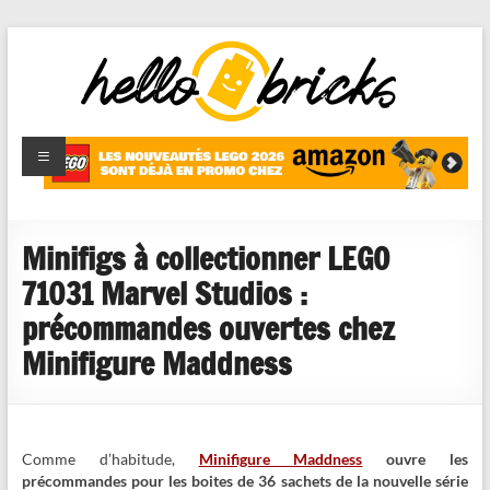
HelloBricks
Blog LEGO,
nouveaut�s
2022,
MOCs et
Minifigs à collectionner LEGO
reviews
71031 Marvel Studios :
précommandes ouvertes chez
Minifigure Maddness
Comme d’habitude,
Minifigure Maddness
ouvre les
précommandes pour les boites de 36 sachets de la nouvelle série