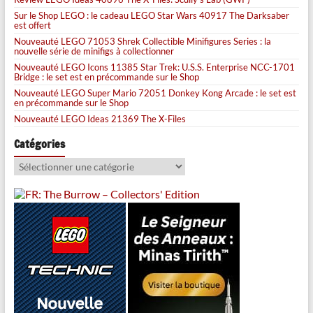
Sur le Shop LEGO : le cadeau LEGO Star Wars 40917 The Darksaber
est offert
Nouveauté LEGO 71053 Shrek Collectible Minifigures Series : la
nouvelle série de minifigs à collectionner
Nouveauté LEGO Icons 11385 Star Trek: U.S.S. Enterprise NCC-1701
Bridge : le set est en précommande sur le Shop
Nouveauté LEGO Super Mario 72051 Donkey Kong Arcade : le set est
en précommande sur le Shop
Nouveauté LEGO Ideas 21369 The X-Files
Catégories
Catégories