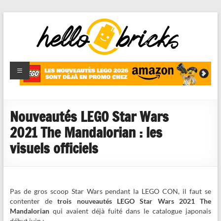
HelloBricks
Blog LEGO,
nouveaut�s
2022,
MOCs et
Nouveautés LEGO Star Wars
reviews
2021 The Mandalorian : les
visuels officiels
Pas de gros scoop Star Wars pendant la LEGO CON, il faut se
contenter de
trois nouveautés LEGO Star Wars 2021 The
Mandalorian
qui avaient déjà fuité dans le catalogue japonais
début juin :