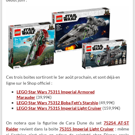
Ces trois boites sortiront le 1er août prochain, et sont déjà en
ligne sur le Shop officiel :
LEGO Star Wars 75311 Imperial Armored
Marauder
(39,99€)
LEGO Star Wars 75312 Boba Fett’s Starship
(49,99€)
LEGO Star Wars 75315 Imperial Light Cruiser
(159,99€)
On notera que la figurine de Cara Dune du set
75254 AT-ST
Raider
revient dans la boite
75315 Imperial Light Cruiser
: même
si l’actrice n’est plus en odeur de sainteté chez Disney après