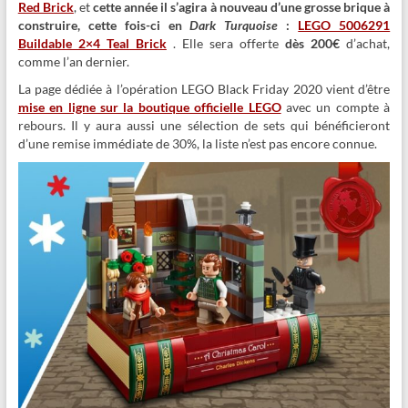
Red Brick
, et
cette année il s’agira à nouveau d’une grosse brique à
construire, cette fois-ci en
Dark Turquoise
:
LEGO 5006291
Buildable 2×4 Teal Brick
. Elle sera offerte
dès 200€
d’achat,
comme l’an dernier.
La page dédiée à l’opération LEGO Black Friday 2020 vient d’être
mise en ligne sur la boutique officielle LEGO
avec un compte à
rebours. Il y aura aussi une sélection de sets qui bénéficieront
d’une remise immédiate de 30%, la liste n’est pas encore connue.