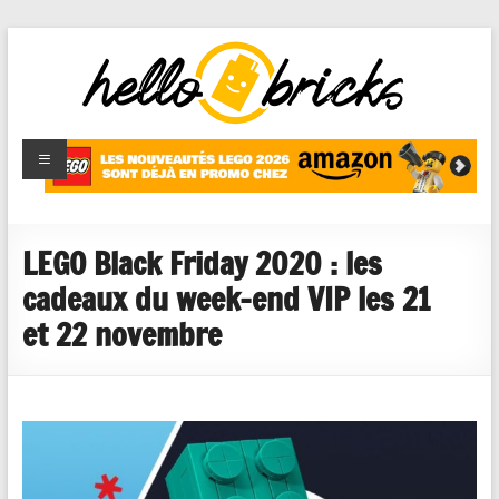
HelloBricks
Blog LEGO,
nouveaut�s
2022,
MOCs et
LEGO Black Friday 2020 : les
reviews
cadeaux du week-end VIP les 21
et 22 novembre