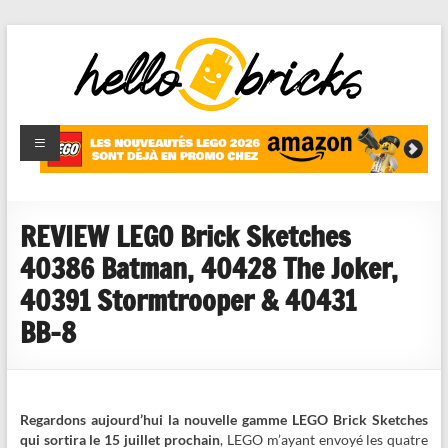
HelloBricks
Blog LEGO,
nouveaut�s
2022,
MOCs et
REVIEW LEGO Brick Sketches
reviews
40386 Batman, 40428 The Joker,
40391 Stormtrooper & 40431
BB-8
Regardons aujourd’hui la nouvelle gamme LEGO Brick Sketches
qui sortira le 15 juillet prochain
, LEGO m’ayant envoyé les quatre