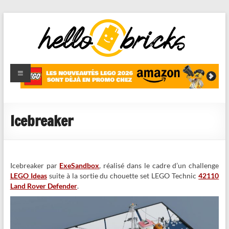
HelloBricks
Blog LEGO,
nouveaut�s
2022,
MOCs et
Icebreaker
reviews
Icebreaker par
ExeSandbox
, réalisé dans le cadre d’un challenge
LEGO Ideas
suite à la sortie du chouette set LEGO Technic
42110
Land Rover Defender
.