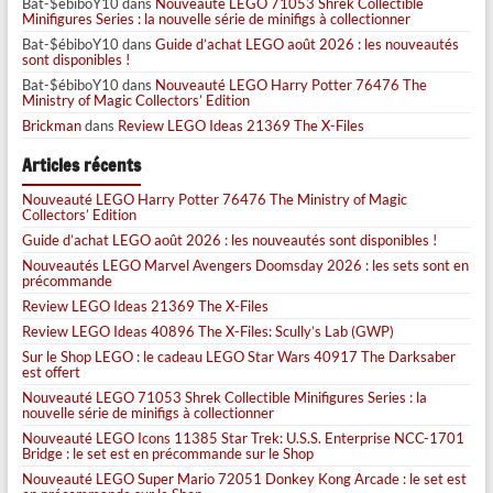
Bat-$ébiboY10
dans
Nouveauté LEGO 71053 Shrek Collectible
Minifigures Series : la nouvelle série de minifigs à collectionner
Bat-$ébiboY10
dans
Guide d’achat LEGO août 2026 : les nouveautés
sont disponibles !
Bat-$ébiboY10
dans
Nouveauté LEGO Harry Potter 76476 The
Ministry of Magic Collectors’ Edition
Brickman
dans
Review LEGO Ideas 21369 The X-Files
Articles récents
Nouveauté LEGO Harry Potter 76476 The Ministry of Magic
Collectors’ Edition
Guide d’achat LEGO août 2026 : les nouveautés sont disponibles !
Nouveautés LEGO Marvel Avengers Doomsday 2026 : les sets sont en
précommande
Review LEGO Ideas 21369 The X-Files
Review LEGO Ideas 40896 The X-Files: Scully’s Lab (GWP)
Sur le Shop LEGO : le cadeau LEGO Star Wars 40917 The Darksaber
est offert
Nouveauté LEGO 71053 Shrek Collectible Minifigures Series : la
nouvelle série de minifigs à collectionner
Nouveauté LEGO Icons 11385 Star Trek: U.S.S. Enterprise NCC-1701
Bridge : le set est en précommande sur le Shop
Nouveauté LEGO Super Mario 72051 Donkey Kong Arcade : le set est