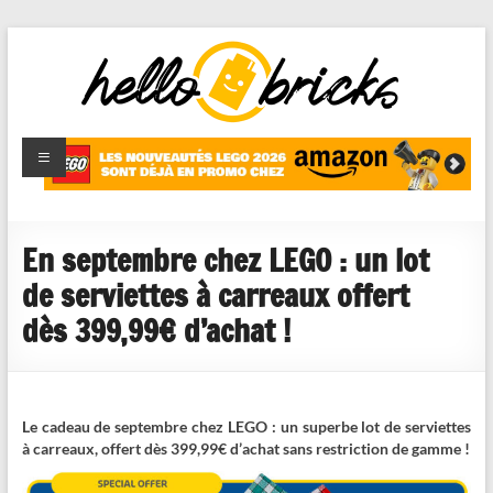
HelloBricks
Blog LEGO,
nouveaut�s
2022,
MOCs et
En septembre chez LEGO : un lot
reviews
de serviettes à carreaux offert
dès 399,99€ d’achat !
Le cadeau de septembre chez LEGO : un superbe lot de serviettes
à carreaux, offert dès 399,99€ d’achat sans restriction de gamme !