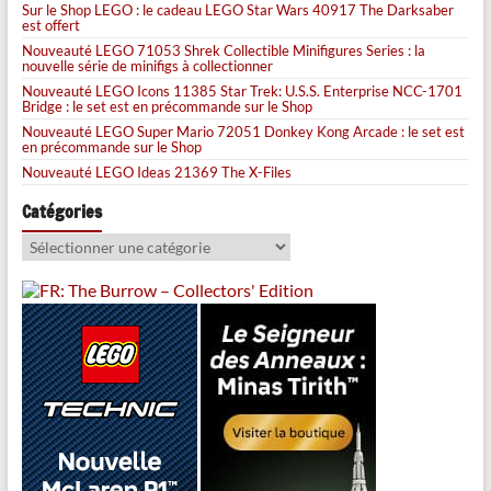
Sur le Shop LEGO : le cadeau LEGO Star Wars 40917 The Darksaber
est offert
Nouveauté LEGO 71053 Shrek Collectible Minifigures Series : la
nouvelle série de minifigs à collectionner
Nouveauté LEGO Icons 11385 Star Trek: U.S.S. Enterprise NCC-1701
Bridge : le set est en précommande sur le Shop
Nouveauté LEGO Super Mario 72051 Donkey Kong Arcade : le set est
en précommande sur le Shop
Nouveauté LEGO Ideas 21369 The X-Files
Catégories
Catégories