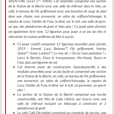
AVENTURE LEGO 2™ 70840. Cet ensemble comprend une section
de la Statue de la liberté avec une salle de chill-out dans la tête, un
café, le bureau de Flic griffonnant avec une fonction de coup de pied
dans une chaise, une armurerie, un salon de coiffure/tatouage, le
repaire de Lucy, l’atelier de Fuse, le diner sur le toit, une salle de gym,
un spa, des plateformes de guet et bien plus ! Ce jouet plein d’action
est également livré avec 12 figurines pour jouer à un jeu de rôle et
réinventer tes scènes préférées du film à succès.
Ce jouet créatif comprend 12 figurines nouvelles pour janvier
2019 : Emmet, Lucy, Batman™, Flic griffonnant, Harley
Quinn™, Green Lantern™, Le mec de « Où est mon pantalon ? »
Larry le Barista, Dave la tronçonneuse, Mo-Hawk, Roxxi et
Fuse, plus une figurine de rat.
Cet énorme jouet de construction Apocalypseville a des
modules amovibles pour un jeu facile et comprend une section
de la Statue de la liberté, un café, un bureau de Flic griffonnant,
une armurerie, un salon de coiffure/tatouage, le repaire de
Lucy, l’atelier de Fuse, le diner sur le toit, un gymnase, un spa et
plus !
La section de la Statue de la liberté comprend une torche
constructible, une tête de Lady Liberty qui s’ouvre avec une
salle de chill-out incluant un télescope à construire et 3
plateformes de guet.
Le café Café Dé-chaîné comprend un comptoir de service, une