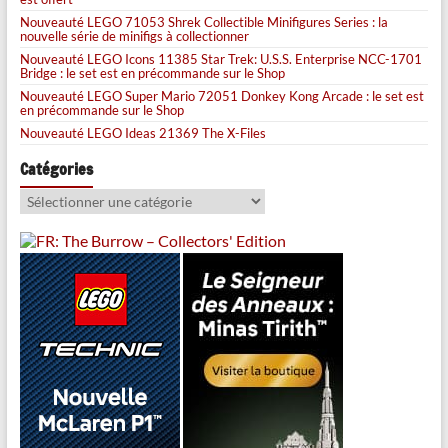
Nouveauté LEGO 71053 Shrek Collectible Minifigures Series : la
nouvelle série de minifigs à collectionner
Nouveauté LEGO Icons 11385 Star Trek: U.S.S. Enterprise NCC-1701
Bridge : le set est en précommande sur le Shop
Nouveauté LEGO Super Mario 72051 Donkey Kong Arcade : le set est
en précommande sur le Shop
Nouveauté LEGO Ideas 21369 The X-Files
Catégories
Catégories