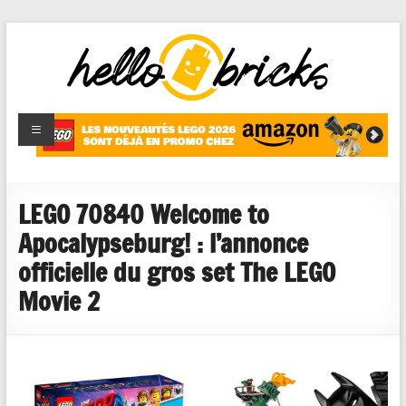
HelloBricks
Blog LEGO,
nouveaut�s
2022,
MOCs et
LEGO 70840 Welcome to
reviews
Apocalypseburg! : l’annonce
officielle du gros set The LEGO
Movie 2