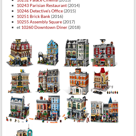
10243 Parisian Restaurant
(2014)
10246 Detective’s Office
(2015)
10251 Brick Bank
(2016)
10255 Assembly Square
(2017)
et
10260 Downtown Diner
(2018)