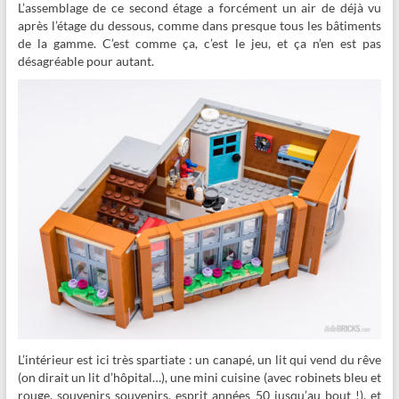
L’assemblage de ce second étage a forcément un air de déjà vu
après l’étage du dessous, comme dans presque tous les bâtiments
de la gamme. C’est comme ça, c’est le jeu, et ça n’en est pas
désagréable pour autant.
L’intérieur est ici très spartiate : un canapé, un lit qui vend du rêve
(on dirait un lit d’hôpital…), une mini cuisine (avec robinets bleu et
rouge, souvenirs souvenirs, esprit années 50 jusqu’au bout !), et