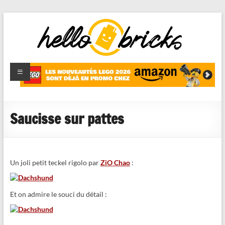
HelloBricks
Blog LEGO,
nouveaut�s
2022,
MOCs et
Saucisse sur pattes
reviews
Un joli petit teckel rigolo par
ZiO Chao
:
Et on admire le souci du détail :