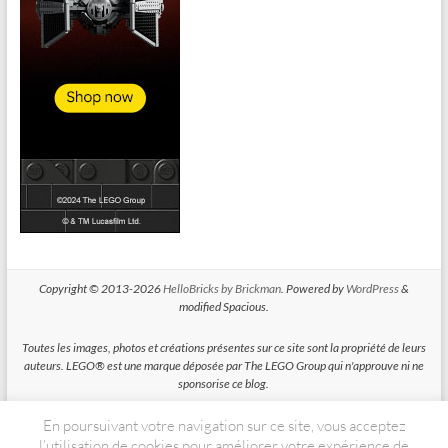
Copyright © 2013-2026
HelloBricks by Brickman
. Powered by
WordPress
&
modified Spacious.
Toutes les images, photos et créations présentes sur ce site sont la propriété de leurs
auteurs. LEGO® est une marque déposée par The LEGO Group qui n'approuve ni ne
sponsorise ce blog.
En poursuivant votre navigation sur ce site, vous acceptez
HelloBricks participe au Programme Partenaires d'Amazon EU, un programme
d'affiliation conçu pour permettre à des sites de percevoir une rémunération grace à
l’utilisation de cookies pour améliorer votre expérience de