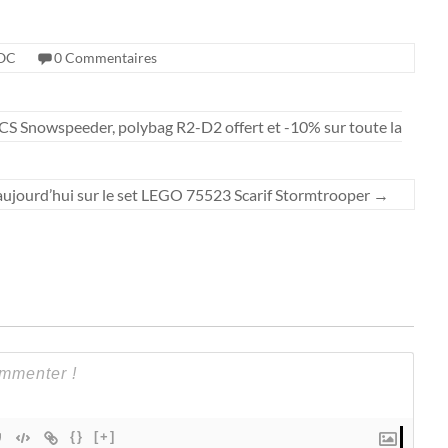
OC
0 Commentaires
’UCS Snowspeeder, polybag R2-D2 offert et -10% sur toute la
aujourd’hui sur le set LEGO 75523 Scarif Stormtrooper
→
{}
[+]