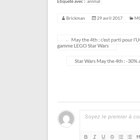
Étiqueté avec :
animal
Brickman
29 avril 2017
M
←
May the 4th : c’est parti pour l
gamme LEGO Star Wars
Star Wars May the 4th : -30% 