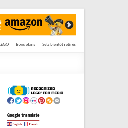
LEGO
Bons plans
Sets bientôt retirés
Google translate
French
English