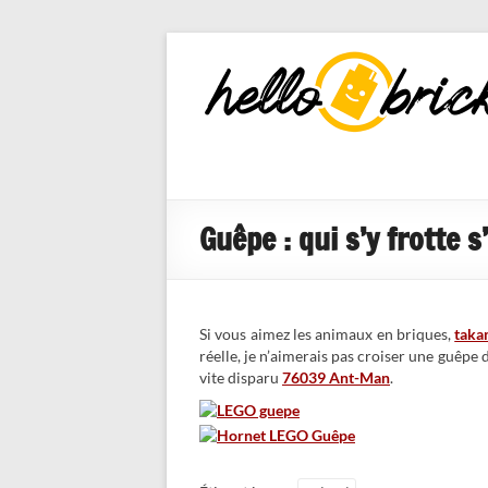
HelloBricks
Blog LEGO,
nouveaut�s
2022, MOCs
et reviews
Guêpe : qui s’y frotte s
Si vous aimez les animaux en briques,
taka
réelle, je n’aimerais pas croiser une guêpe d
vite disparu
76039 Ant-Man
.