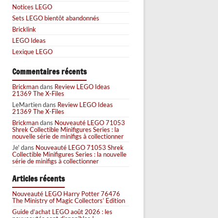
Notices LEGO
Sets LEGO bientôt abandonnés
Bricklink
LEGO Ideas
Lexique LEGO
Commentaires récents
Brickman
dans
Review LEGO Ideas
21369 The X-Files
LeMartien
dans
Review LEGO Ideas
21369 The X-Files
Brickman
dans
Nouveauté LEGO 71053
Shrek Collectible Minifigures Series : la
nouvelle série de minifigs à collectionner
Je'
dans
Nouveauté LEGO 71053 Shrek
Collectible Minifigures Series : la nouvelle
série de minifigs à collectionner
Articles récents
Nouveauté LEGO Harry Potter 76476
The Ministry of Magic Collectors’ Edition
Guide d’achat LEGO août 2026 : les