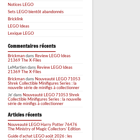
Notices LEGO
Sets LEGO bientôt abandonnés
Bricklink
LEGO Ideas
Lexique LEGO
Commentaires récents
Brickman
dans
Review LEGO Ideas
21369 The X-Files
LeMartien
dans
Review LEGO Ideas
21369 The X-Files
Brickman
dans
Nouveauté LEGO 71053
Shrek Collectible Minifigures Series : la
nouvelle série de minifigs à collectionner
Je'
dans
Nouveauté LEGO 71053 Shrek
Collectible Minifigures Series : la nouvelle
série de minifigs à collectionner
Articles récents
Nouveauté LEGO Harry Potter 76476
The Ministry of Magic Collectors’ Edition
Guide d’achat LEGO août 2026 : les