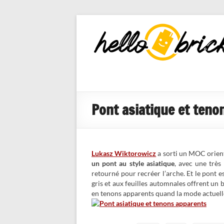
HelloBricks
Blog LEGO,
nouveaut�s
2022, MOCs
et reviews
Pont asiatique et teno
Lukasz Wiktorowicz
a sorti un MOC orient
un pont au style asiatique
, avec une très 
retourné pour recréer l’arche. Et le pont es
gris et aux feuilles automnales offrent un b
en tenons apparents quand la mode actuelle