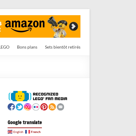
LEGO
Bons plans
Sets bientôt retirés
Google translate
French
English